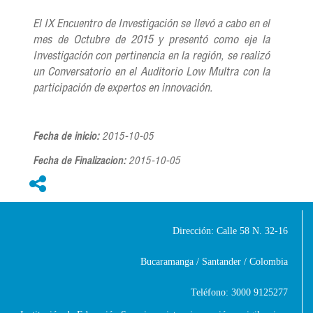
El IX Encuentro de Investigación se llevó a cabo en el
mes de Octubre de 2015 y presentó como eje la
Investigación con pertinencia en la región, se realizó
un Conversatorio en el Auditorio Low Multra con la
participación de expertos en innovación.
Fecha de inicio:
2015-10-05
Fecha de Finalizacion:
2015-10-05

Dirección: Calle 58 N. 32-16
Bucaramanga / Santander / Colombia
Teléfono: 3000 9125277